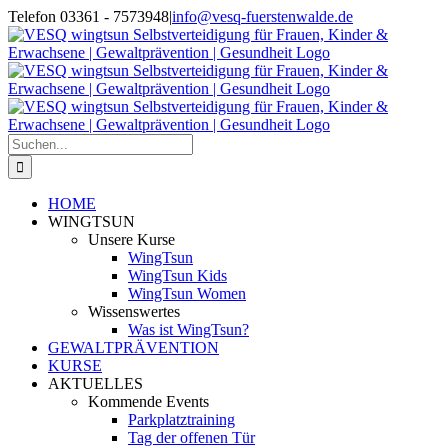
Zum
Telefon 03361 - 7573948
|
info@vesq-fuerstenwalde.de
Inhalt
Facebook
springen
Suche
nach:
HOME
WINGTSUN
Unsere Kurse
WingTsun
WingTsun Kids
WingTsun Women
Wissenswertes
Was ist WingTsun?
GEWALTPRÄVENTION
KURSE
AKTUELLES
Kommende Events
Parkplatztraining
Tag der offenen Tür